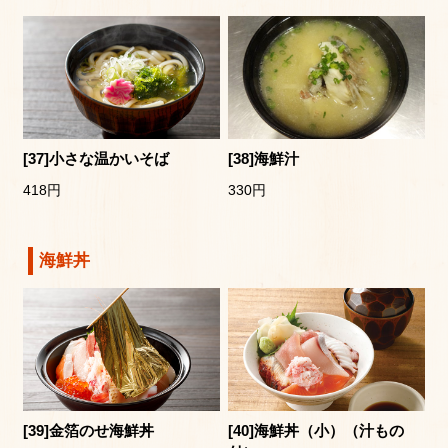
[37]小さな温かいそば
[38]海鮮汁
418円
330円
海鮮丼
[39]金箔のせ海鮮丼
[40]海鮮丼（小）（汁もの