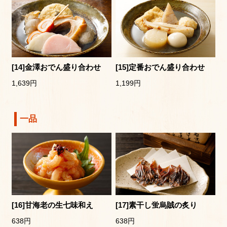
[14]金澤おでん盛り合わせ
[15]定番おでん盛り合わせ
1,639円
1,199円
一品
[16]甘海老の生七味和え
[17]素干し蛍烏賊の炙り
638円
638円