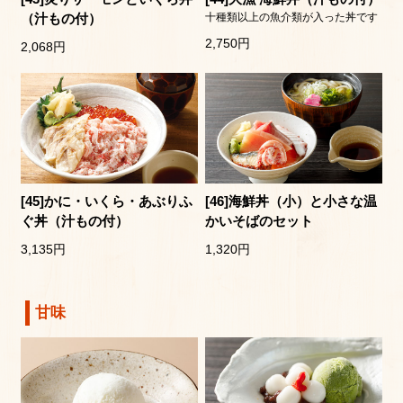
（汁もの付）
十種類以上の魚介類が入った丼です
2,750円
2,068円
[45]かに・いくら・あぶりふ
[46]海鮮丼（小）と小さな温
ぐ丼（汁もの付）
かいそばのセット
3,135円
1,320円
甘味