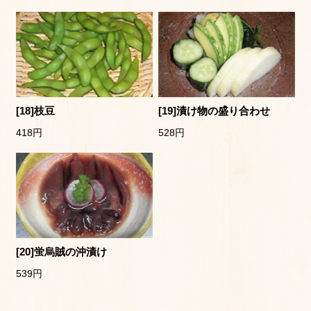
[18]枝豆
[19]漬け物の盛り合わせ
418円
528円
[20]蛍烏賊の沖漬け
539円