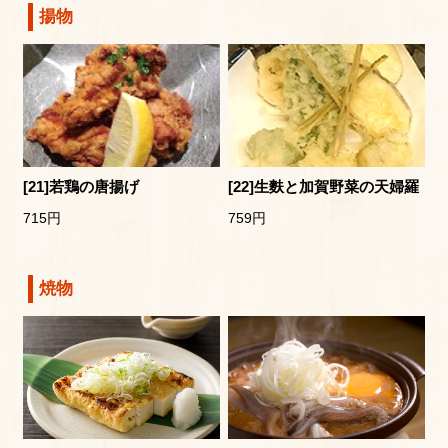
揚物
[21]若鶏の唐揚げ
[22]生麩と加賀野菜の天婦羅
715円
759円
焼物