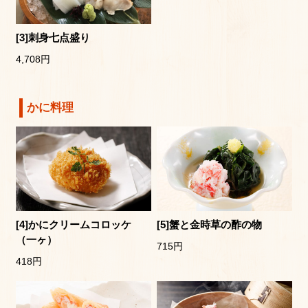
[3]刺身七点盛り
4,708円
かに料理
[4]かにクリームコロッケ
[5]蟹と金時草の酢の物
（一ヶ）
715円
418円