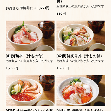
付）
五種類以上の魚介類が入った丼です
お好きな海鮮丼に＋1,650円
990円
[41]海鮮丼（汁もの付）
[42]海鮮炙り丼（汁もの付）
七種類以上の魚介類が入った丼です
七種類以上の魚介類が入った丼です
1,760円
1,760円
[43]炙りサーモンといくら丼
[44]大漁 海鮮丼（汁もの付）