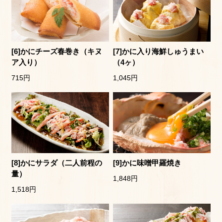
[6]かにチーズ春巻き（キヌ
[7]かに入り海鮮しゅうまい
ア入り）
（4ヶ）
715円
1,045円
[8]かにサラダ（二人前程の
[9]かに味噌甲羅焼き
量）
1,848円
1,518円