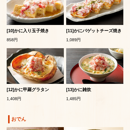
[10]かに入り玉子焼き
[11]かにバゲットチーズ焼き
858円
1,089円
[12]かに甲羅グラタン
[13]かに雑炊
1,408円
1,485円
おでん