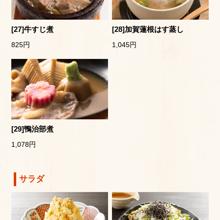
[27]牛すじ煮
[28]加賀蓮根はす蒸し
825円
1,045円
[29]鴨治部煮
1,078円
サラダ