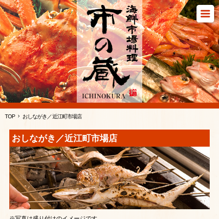
TOP
おしながき／近江町市場店
おしながき
／
近江町市場店
※写真は盛り付けのイメージです。