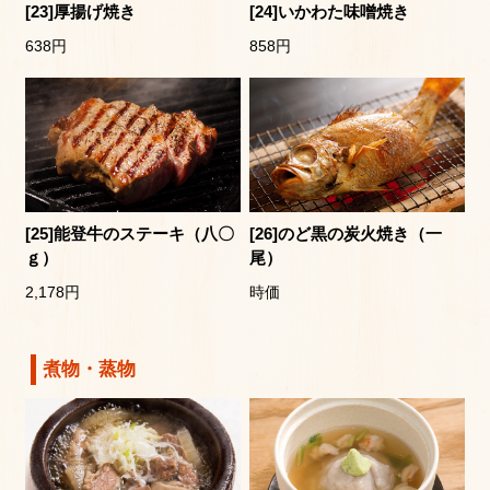
[23]厚揚げ焼き
[24]いかわた味噌焼き
638円
858円
[25]能登牛のステーキ（八〇
[26]のど黒の炭火焼き（一
ｇ）
尾）
2,178円
時価
煮物・蒸物