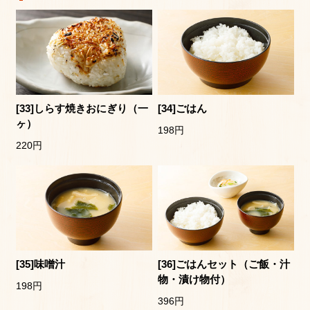
[33]しらす焼きおにぎり（一
[34]ごはん
ヶ）
198円
220円
[35]味噌汁
[36]ごはんセット（ご飯・汁
物・漬け物付）
198円
396円