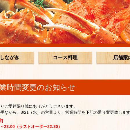
しながき
コース料理
店舗案
業時間変更のお知らせ
よりご愛顧賜り誠にありがとうございます。
手ながら、8/21（水）の営業より、営業時間を下記の通り変更致しま
前]
0～23:00（ラストオーダー22:30）