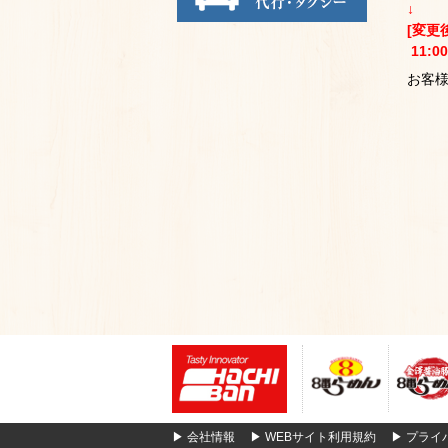
↓
[変更
11:0
お客
▶
会社情報
▶
WEBサイト利用規約
▶
プライ